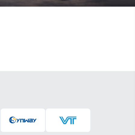
Auriculares Profesionales
IP-PBX y Gateways