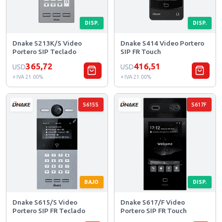
DISP.
DISP.
Dnake S213K/S Video
Dnake S414 Video Portero
Portero SIP Teclado
SIP FR Touch
365,72
416,51
USD
USD
+ IVA 21.00%
+ IVA 21.00%
S615S
S617F
BAJO
DISP.
Dnake S615/S Video
Dnake S617/F Video
Portero SIP FR Teclado
Portero SIP FR Touch