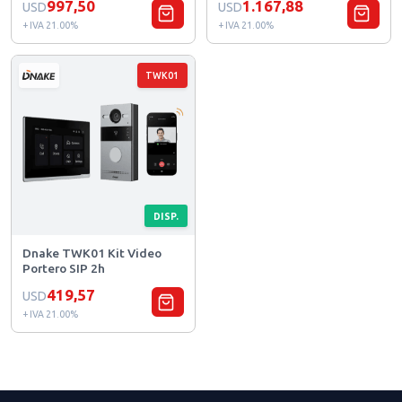
997,50
1.167,88
USD
USD
+ IVA 21.00%
+ IVA 21.00%
TWK01
DISP.
Dnake TWK01 Kit Video
Portero SIP 2h
419,57
USD
+ IVA 21.00%