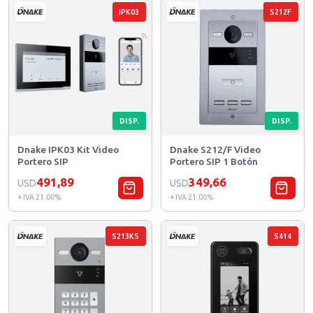
IPK03
S212F
DISP.
DISP.
Dnake IPK03 Kit Video
Dnake S212/F Video
Portero SIP
Portero SIP 1 Botón
491,89
349,66
USD
USD
+ IVA 21.00%
+ IVA 21.00%
S213KS
S414