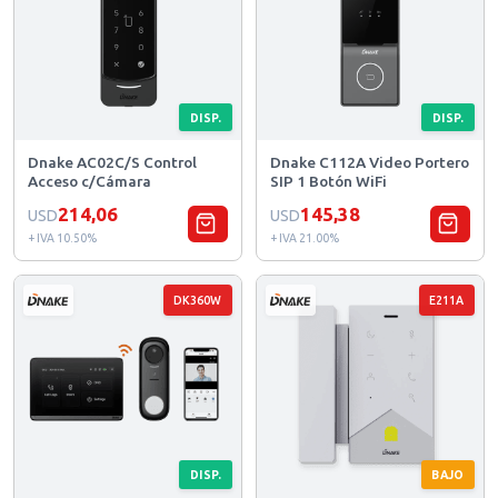
DISP.
DISP.
Dnake AC02C/S Control
Dnake C112A Video Portero
Acceso c/Cámara
SIP 1 Botón WiFi
214,06
145,38
USD
USD
+ IVA 10.50%
+ IVA 21.00%
DK360W
E211A
DISP.
BAJO