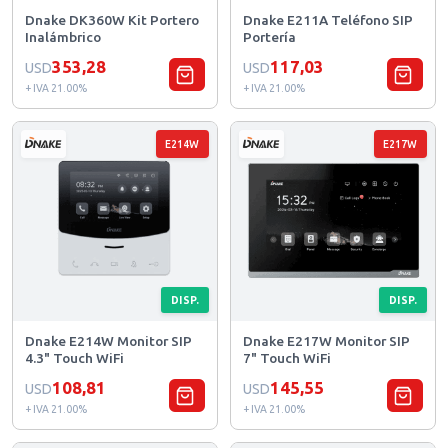
Dnake DK360W Kit Portero
Dnake E211A Teléfono SIP
Inalámbrico
Portería
353,28
117,03
USD
USD
+ IVA 21.00%
+ IVA 21.00%
E214W
E217W
DISP.
DISP.
Dnake E214W Monitor SIP
Dnake E217W Monitor SIP
4.3" Touch WiFi
7" Touch WiFi
108,81
145,55
USD
USD
+ IVA 21.00%
+ IVA 21.00%