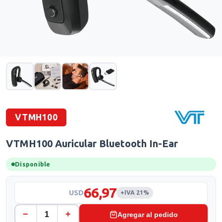
VTMH100
VTMH100 Auricular Bluetooth In-Ear
Disponible
66,97
USD
+IVA 21%
−
+
Agregar al pedido