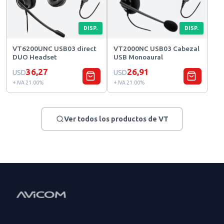
DISP.
DISP.
VT6200UNC USB03 direct
VT2000NC USB03 Cabezal
DUO Headset
USB Monoaural
36,27
26,91
USD
USD
+ IVA 21.00%
+ IVA 21.00%
Ver todos los productos de VT