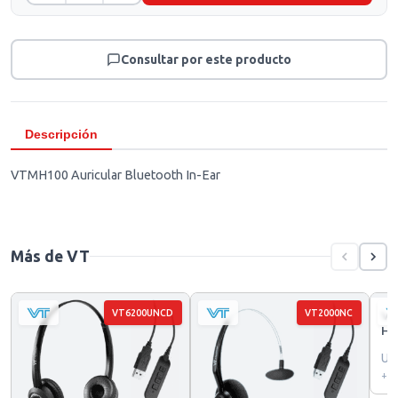
Consultar por este producto
Descripción
VTMH100 Auricular Bluetooth In-Ear
Más de VT
VT6200UNCD
VT2000NC
VT
He
US
+ I