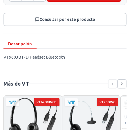
Consultar por este producto
Descripción
VT9603BT-D Headset Bluetooth
Más de VT
VT6200UNCD
VT2000NC
VT
He
US
+ I