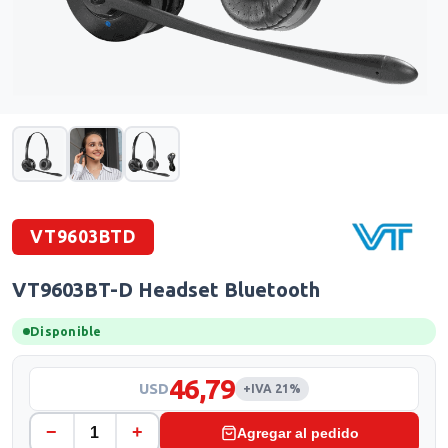
VT9603BTD
VT9603BT-D Headset Bluetooth
Disponible
46,79
USD
+IVA 21%
−
+
Agregar al pedido