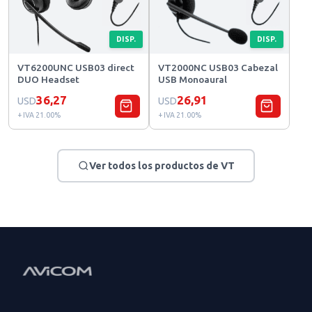
DISP.
DISP.
VT6200UNC USB03 direct
VT2000NC USB03 Cabezal
DUO Headset
USB Monoaural
36,27
26,91
USD
USD
+ IVA 21.00%
+ IVA 21.00%
Ver todos los productos de VT