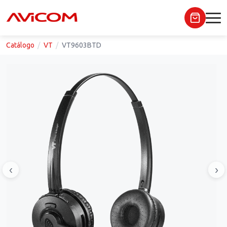
Catálogo
VT
VT9603BTD
‹
›