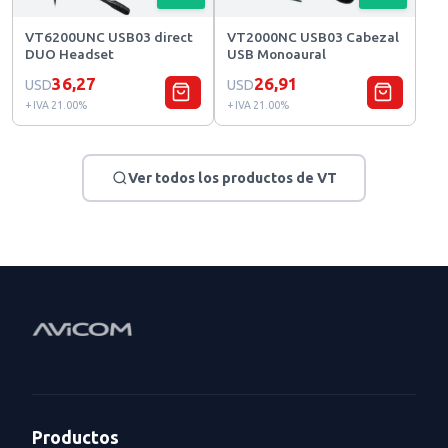
VT6200UNC USB03 direct
VT2000NC USB03 Cabezal
DUO Headset
USB Monoaural
36,27
26,91
USD
USD
+ IVA 21.00%
+ IVA 21.00%
Ver todos los productos de VT
Productos