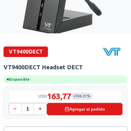
VT9400DECT
VT9400DECT Headset DECT
Disponible
163,77
USD
+IVA 21%
−
+
Agregar al pedido