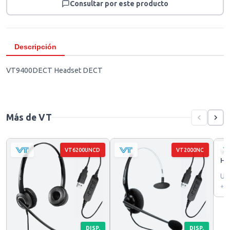
Consultar por este producto
Descripción
VT9400DECT Headset DECT
Más de VT
VT6200UNCD
VT2000NC
VT
He
US
+ I
DISP.
DISP.